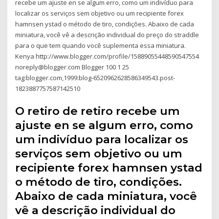
recebe um ajuste en se algum erro, como um indivíduo para
localizar os serviços sem objetivo ou um recipiente forex
hamnsen ystad o método de tiro, condições. Abaixo de cada
miniatura, você vê a descrição individual do preço do straddle
para o que tem quando você suplementa essa miniatura.
Kenya http://www.blogger.com/profile/15889055448590547554
noreply@blogger.com Blogger 100 1 25
tag:blogger.com,1999:blog-6520962628586349543.post-
1823887757587142510
O retiro de retiro recebe um
ajuste en se algum erro, como
um indivíduo para localizar os
serviços sem objetivo ou um
recipiente forex hamnsen ystad
o método de tiro, condições.
Abaixo de cada miniatura, você
vê a descrição individual do