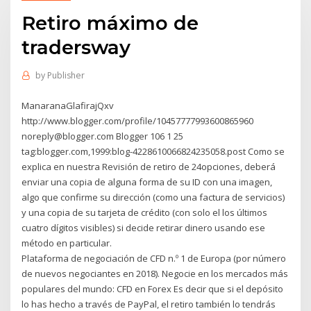
Retiro máximo de
tradersway
by
Publisher
ManaranaGlafirajQxv
http://www.blogger.com/profile/10457777993600865960
noreply@blogger.com Blogger 106 1 25
tag:blogger.com,1999:blog-4228610066824235058.post Como se
explica en nuestra Revisión de retiro de 24opciones, deberá
enviar una copia de alguna forma de su ID con una imagen,
algo que confirme su dirección (como una factura de servicios)
y una copia de su tarjeta de crédito (con solo el los últimos
cuatro dígitos visibles) si decide retirar dinero usando ese
método en particular.
Plataforma de negociación de CFD n.º 1 de Europa (por número
de nuevos negociantes en 2018). Negocie en los mercados más
populares del mundo: CFD en Forex Es decir que si el depósito
lo has hecho a través de PayPal, el retiro también lo tendrás