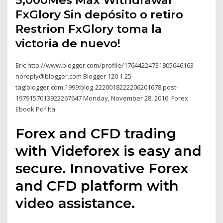
5,000Mes Max Withdrawal
FxGlory Sin depósito o retiro
Restrion FxGlory toma la
victoria de nuevo!
Eric http://www.blogger.com/profile/17644224731805646163
noreply@blogger.com Blogger 120 1 25
tag:blogger.com,1999:blog-2220018222206201678.post-
1979157013922267647 Monday, November 28, 2016. Forex
Ebook Pdf Ita
Forex and CFD trading
with Videforex is easy and
secure. Innovative Forex
and CFD platform with
video assistance.