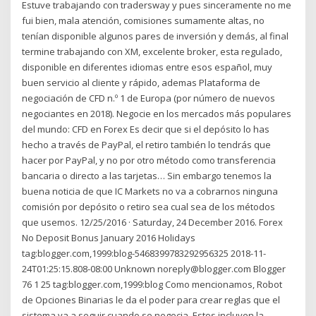
Estuve trabajando con tradersway y pues sinceramente no me
fui bien, mala atención, comisiones sumamente altas, no
tenían disponible algunos pares de inversión y demás, al final
termine trabajando con XM, excelente broker, esta regulado,
disponible en diferentes idiomas entre esos español, muy
buen servicio al cliente y rápido, ademas Plataforma de
negociación de CFD n.º 1 de Europa (por número de nuevos
negociantes en 2018). Negocie en los mercados más populares
del mundo: CFD en Forex Es decir que si el depósito lo has
hecho a través de PayPal, el retiro también lo tendrás que
hacer por PayPal, y no por otro método como transferencia
bancaria o directo a las tarjetas… Sin embargo tenemos la
buena noticia de que IC Markets no va a cobrarnos ninguna
comisión por depósito o retiro sea cual sea de los métodos
que usemos. 12/25/2016 · Saturday, 24 December 2016. Forex
No Deposit Bonus January 2016 Holidays
tag:blogger.com,1999:blog-5468399783292956325 2018-11-
24T01:25:15.808-08:00 Unknown noreply@blogger.com Blogger
76 1 25 tag:blogger.com,1999:blog Como mencionamos, Robot
de Opciones Binarias le da el poder para crear reglas que el
sistema va a seguir cuando se negocia. Estos incluyen la