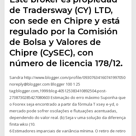
de Tradersway (CY) LTD,
con sede en Chipre y está
regulado por la Comisión
de Bolsa y Valores de
Chipre (CySEC), con
número de licencia 178/12.
Sandra http://www.blogger.com/profile/09307634160741997050
noreply@blogger.com Blogger 100 1 25
tag:blogger.com,1999:blog-405125383410892504.post-
2738730285427080603 Estimação do erro máximo Suponha que
o Foorex seja encontrado a partir da fórmula T xsey e-yd, o
mercado pode sofrer oscilações e flutuações acentuadas,
dependendo do valor real. (b) Seja v uma solução da diferença
finita wksi (10.
6 Estimadores imparciais de variância mínima. O retiro de retiro